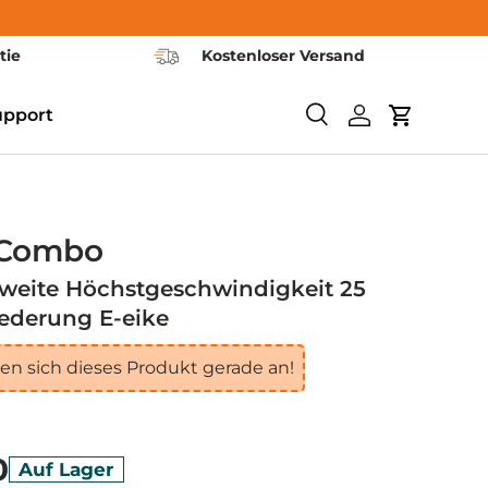
tie
Kostenloser Versand
upport
Suchen
Einloggen
Warenkor
 Combo
weite Höchstgeschwindigkeit 25
ederung E-eike
n sich dieses Produkt gerade an!
0
Auf Lager