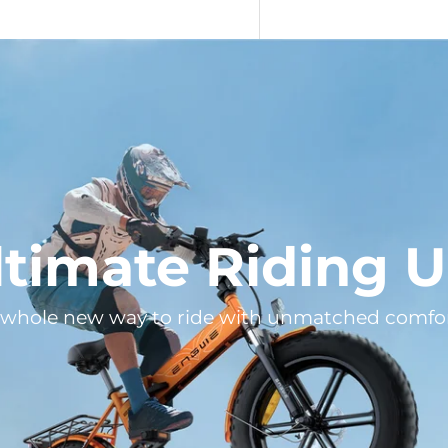

ltimate Riding 
 whole new way to ride with unmatched comfor