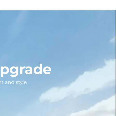
Upgrade
t and style