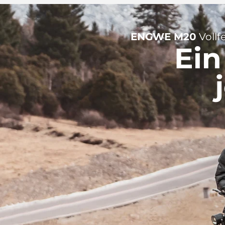
ENGWE M20
Vollf
Ein