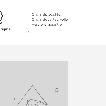
Originalprodukte.
Originalqualität. Volle
Herstellergarantie.
original
Schne