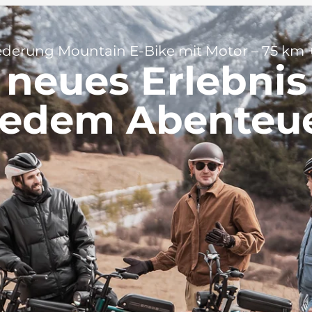

ederung Mountain E-Bike mit Motor – 75 km 
 neues Erlebnis
jedem Abenteu