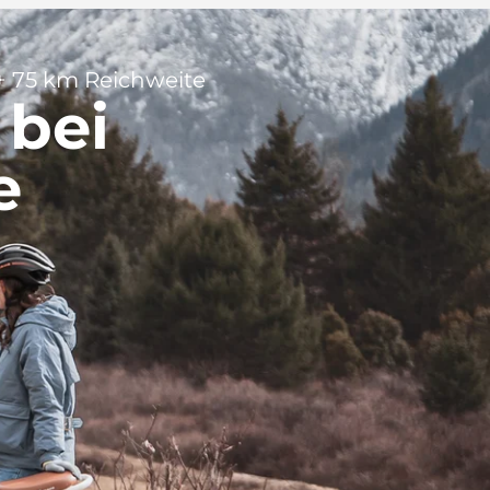
+ 75 km Reichweite
 bei
e