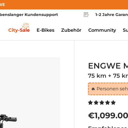
WE
benslanger Kundensupport
1–2 Jahre Garan
City-Sale
E-Bikes
Zubehör
Community
S
ENGWE 
75 km + 75 k
🔥
Personen sehe
€1,099.0