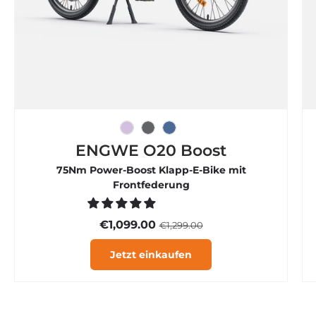

Eisviolett
Graphitgrau
Rauchblau
ENGWE O20 Boost
75Nm Power-Boost Klapp-E-Bike mit
Frontfederung
€1,099.00
€1,299.00
Jetzt einkaufen