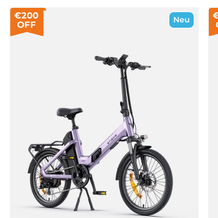
€200
Neu
OFF