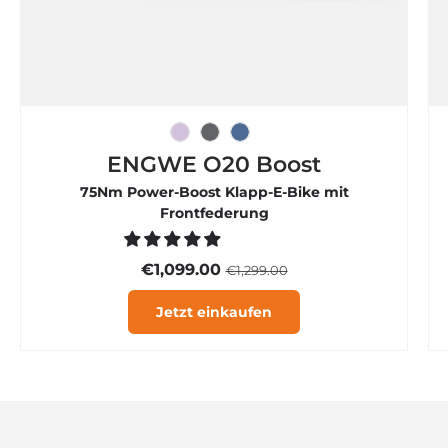

Eisviolett
Graphitgrau
Rauchblau
ENGWE O20 Boost
75Nm Power-Boost Klapp-E-Bike mit
Frontfederung
€1,099.00
€1,299.00
Jetzt einkaufen