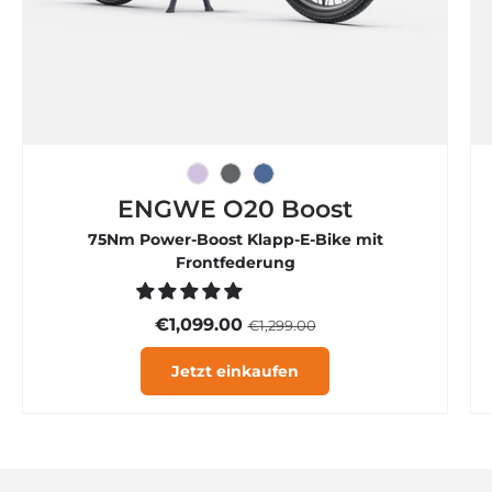

Eisviolett
Graphitgrau
Rauchblau
ENGWE O20 Boost
75Nm Power-Boost Klapp-E-Bike mit
Frontfederung
€1,099.00
€1,299.00
Jetzt einkaufen