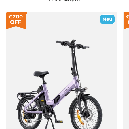
€200
Neu
OFF