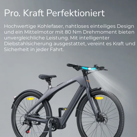
Pro. Kraft Perfektioniert
Hochwertige Kohlefaser, nahtloses einteiliges Design
und ein Mittelmotor mit 80 Nm Drehmoment bieten
unvergleichliche Leistung. Mit intelligenter
Diebstahlsicherung ausgestattet, vereint es Kraft und
Sicherheit in jeder Fahrt.