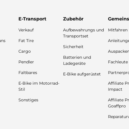
E-Transport
Zubehör
Gemeins
Verkauf
Aufbewahrungs und
Mitfahren 
Transportset
uns
Fat Tire
Anleitung
Sicherheit
Cargo
Auspacke
Batterien und
Pendler
Fachleute
Ladegeräte
Faltbares
Partnerp
E-Bike aufgerüstet
E-Bike im Motorrad-
Affiliate 
Stil
Impact
Sonstiges
Affiliate 
Goaffpro
Reparatur