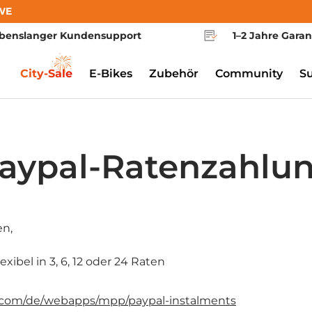
WE
benslanger Kundensupport
1–2 Jahre Garan
City-Sale
E-Bikes
Zubehör
Community
S
aypal-Ratenzahlu
en,
exibel in 3, 6, 12 oder 24 Raten
l.com/de/webapps/mpp/paypal-instalments