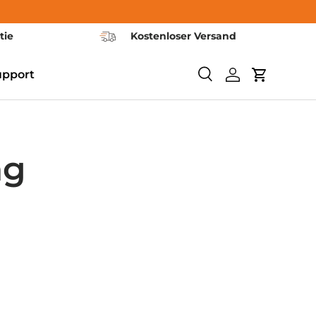
tie
Kostenloser Versand
upport
Suchen
Einloggen
Warenkor
ng