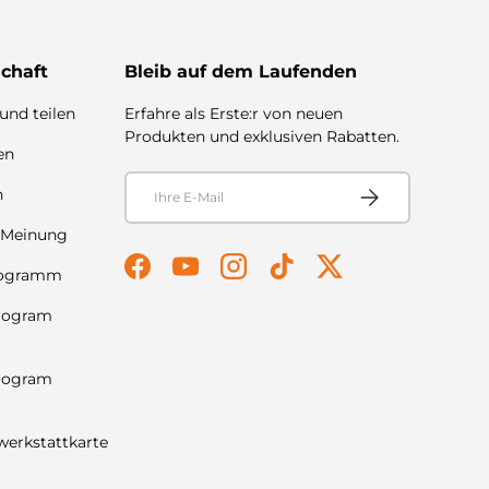
chaft
Bleib auf dem Laufenden
und teilen
Erfahre als Erste:r von neuen
Produkten und exklusiven Rabatten.
en
E-Mail
Abonnieren
n
 Meinung
rogramm
Facebook
YouTube
Instagram
TikTok
Twitter
Program
Program
werkstattkarte