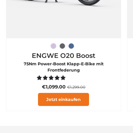

Eisviolett
Graphitgrau
Rauchblau
ENGWE O20 Boost
75Nm Power-Boost Klapp-E-Bike mit
Frontfederung
€1,099.00
€1,299.00
Jetzt einkaufen