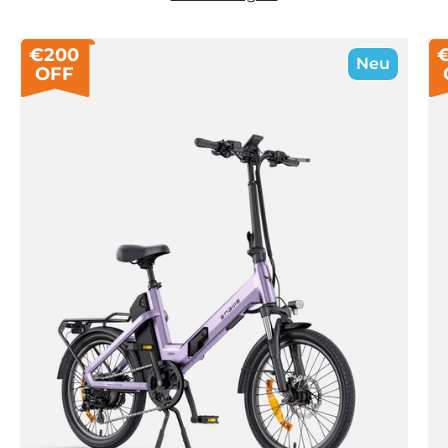
€200
Neu
OFF