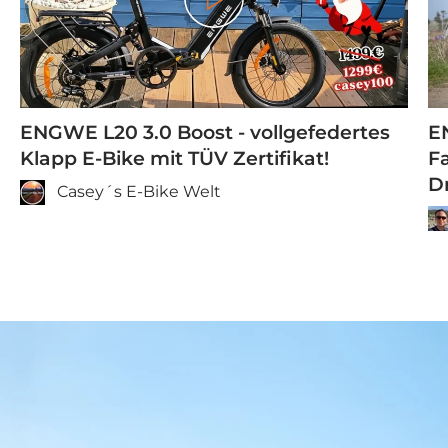
Spielen
ENGWE L20 3.0 Boost - vollgefedertes
E
Klapp E-Bike mit TÜV Zertifikat!
F
D
Casey´s E-Bike Welt