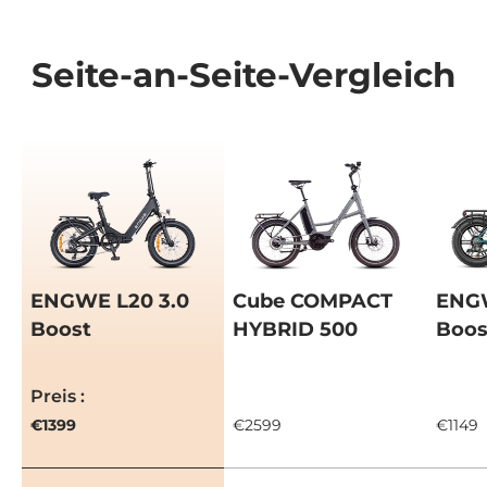
Seite-an-Seite-Vergleich
ENGWE L20 3.0
Cube COMPACT
ENG
Boost
HYBRID 500
Boos
Eine Tabelle mit einem Vergleich der Facetten von 3
Preis
€1399
€2599
€1149