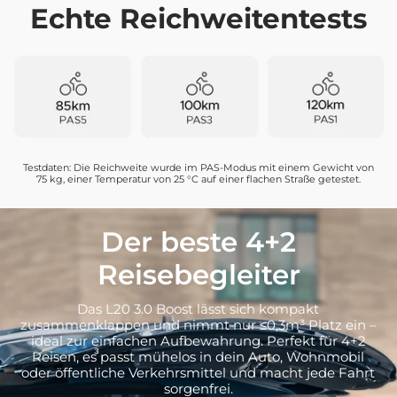
Echte Reichweitentests
Testdaten: Die Reichweite wurde im PAS-Modus mit einem Gewicht von
75 kg, einer Temperatur von 25 °C auf einer flachen Straße getestet.
Der beste 4+2
Reisebegleiter
Das L20 3.0 Boost lässt sich kompakt
zusammenklappen und nimmt nur ≤0,3m³ Platz ein –
ideal zur einfachen Aufbewahrung. Perfekt für 4+2
Reisen, es passt mühelos in dein Auto, Wohnmobil
oder öffentliche Verkehrsmittel und macht jede Fahrt
sorgenfrei.