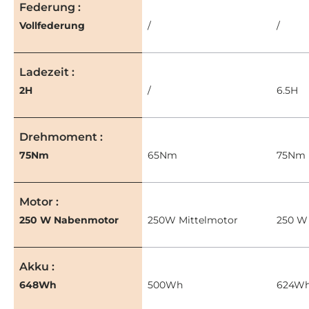
Federung
Vollfederung
/
/
Ladezeit
2H
/
6.5H
Drehmoment
75Nm
65Nm
75Nm
Motor
250 W Nabenmotor
250W Mittelmotor
250 W
Akku
648Wh
500Wh
624W