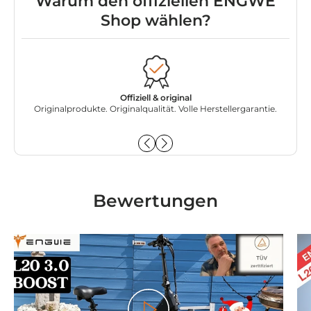
Warum den offiziellen ENGWE
Shop wählen?
Offiziell & original
Originalprodukte. Originalqualität. Volle Herstellergarantie.
Dir
Bewertungen