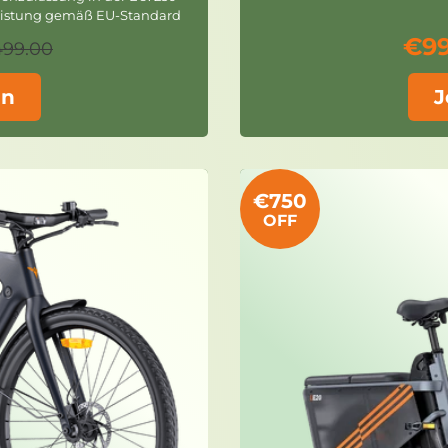
istung gemäß EU-Standard
€9
499.00
en
J
€750
OFF