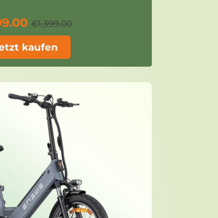
99.00
€1,399.00
etzt kaufen