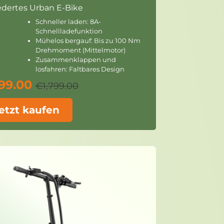
edertes Urban E-Bike
Schneller laden: 8A-
Schnellladefunktion
Mühelos bergauf: Bis zu 100 Nm
Drehmoment (Mittelmotor)
Zusammenklappen und
losfahren: Faltbares Design
699.00
€1,799.00
etzt kaufen