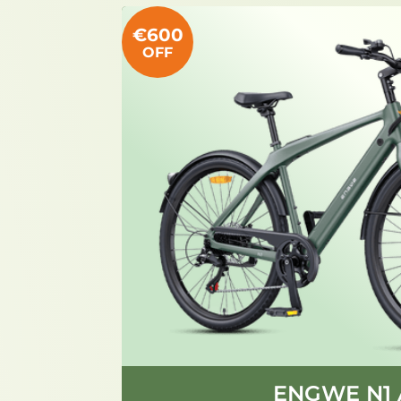
€600
OFF
ENGWE N1 