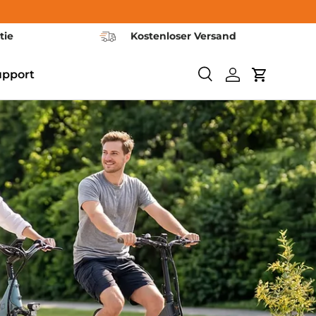
tie
Kostenloser Versand
upport
Suchen
Einloggen
Warenkor