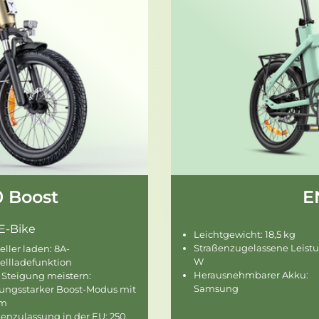

 Boost
E
E-Bike
Leichtgewicht: 18,5 kg
Straßenzugelassene Leistu
ller laden: 8A-
W
ellladefunktion
Herausnehmbarer Akku:
 Steigung meistern:
Samsung
tungsstarker Boost-Modus mit
Nm
ßenzulassung in der EU: 250