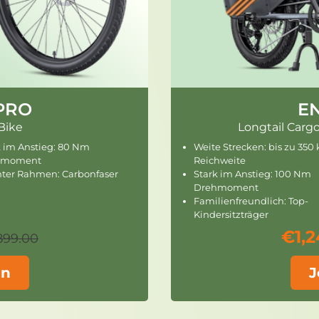
PRO
E
Bike
Longtail Carg
k im Anstieg: 80 Nm
Weite Strecken: bis zu 350
hmoment
Reichweite
hter Rahmen: Carbonfaser
Stark im Anstieg: 100 Nm
Drehmoment
Familienfreundlich: Top-
Kindersitzträger
€1,
899.00
en
J