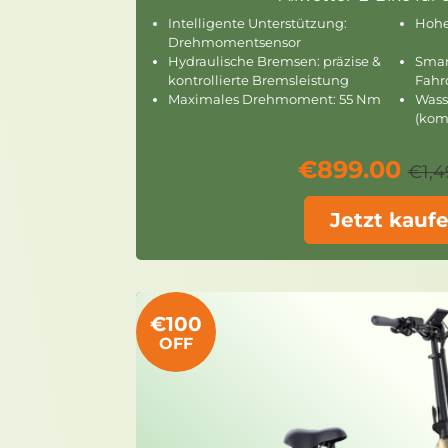
Intelligente Unterstützung:
Hohe
Drehmomentsensor
Hydraulische Bremsen: präzise &
Smar
kontrollierte Bremsleistung
Fahr
Maximales Drehmoment: 55 Nm
Wasse
(kom
€899.00
€1,4
Jetzt kauf
€100
OFF