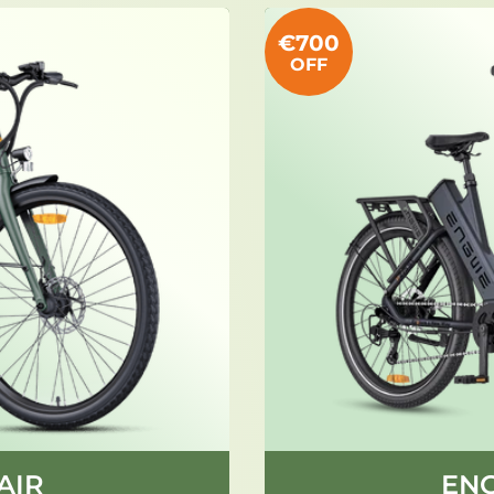
€700
OFF
AIR
ENG