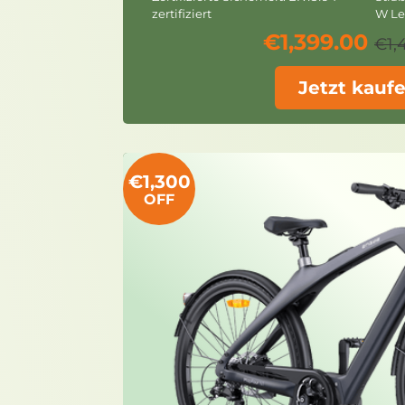
zertifiziert
W Le
€1,399.00
€1,
Jetzt kauf
€1,300
OFF