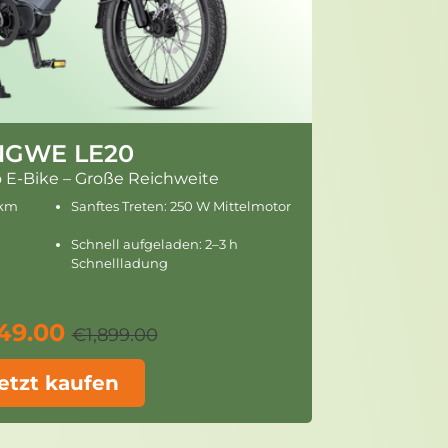
NGWE LE20
o E-Bike – Große Reichweite
 km
Sanftes Treten: 250 W Mittelmotor
Schnell aufgeladen: 2–3 h
Schnellladung
249.00
€1,899.00
etzt kaufen