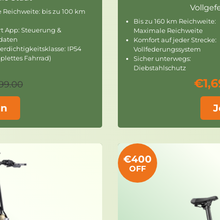
Vollgef
 Reichweite: bis zu 100 km
Bis zu 160 km Reichweite:
t App: Steuerung &
Maximale Reichweite
daten
Komfort auf jeder Strecke:
rdichtigkeitsklasse: IP54
Vollfederungssystem
plettes Fahrrad)
Sicher unterwegs:
Diebstahlschutz
€1,
99.00
en
J
€400
OFF