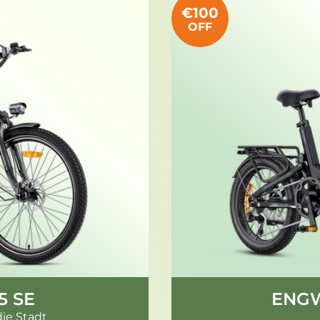
€100
OFF
5 SE
ENGW
die Stadt