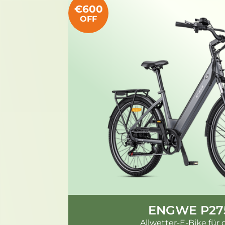
€600
OFF
ENGWE P27
Allwetter-E-Bike für 