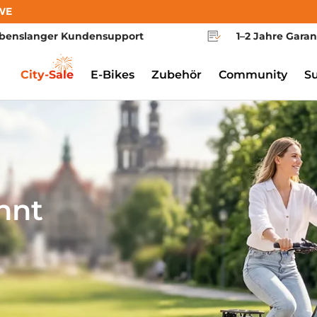
WE
benslanger Kundensupport
1–2 Jahre Garan
City-Sale
E-Bikes
Zubehör
Community
S
nnt