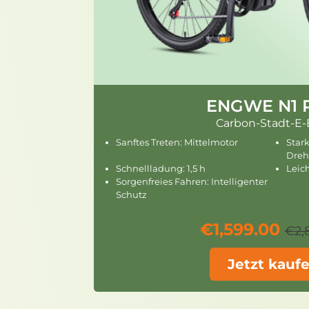
ENGWE N1 
Carbon-Stadt-E-
Sanftes Treten: Mittelmotor
Star
Dre
Schnellladung: 1,5 h
Leic
Sorgenfreies Fahren: Intelligenter
Schutz
€1,599.00
€2,
Jetzt kauf