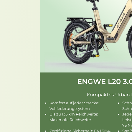
ENGWE L20 3.0
Kompaktes Urban 
Komfort auf jeder Strecke:
Schne
Vollfederungssystem
Schn
Bis zu 135 km Reichweite:
Jede
Maximale Reichweite
Leis
75 
Zertifizierte Sicherheit: EN15194-
Stra