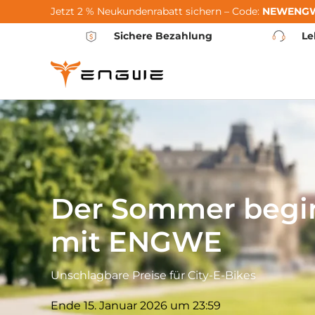
Jetzt 2 % Neukundenrabatt sichern – Code:
NEWENG
Zum Inhalt springen
Sichere Bezahlung
Le
Der Sommer begi
mit ENGWE
Unschlagbare Preise für City-E-Bikes
Ende 15. Januar 2026 um 23:59