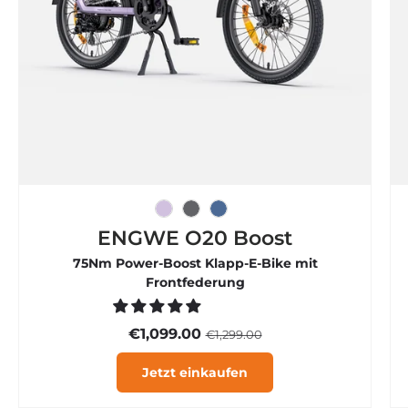
Eisviolett
Graphitgrau
Rauchblau
ENGWE O20 Boost
75Nm Power-Boost Klapp-E-Bike mit
Frontfederung
€1,099.00
€1,299.00
Jetzt einkaufen