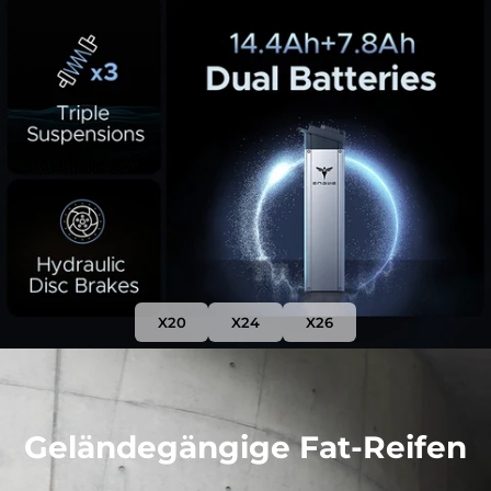
X20
X24
X26
Geländegängige Fat-Reifen