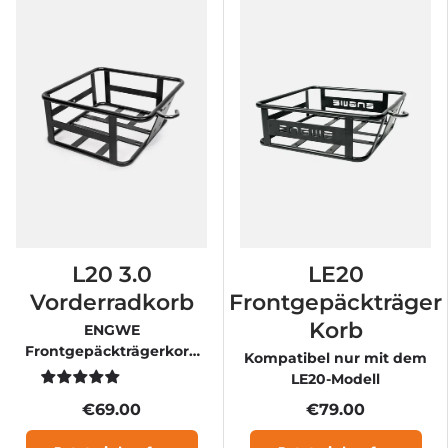
L20 3.0
LE20
Vorderradkorb
Frontgepäckträger
Korb
ENGWE
Frontgepäckträgerkorb
Kompatibel nur mit dem
für L20 3.0 Boost & L20
LE20-Modell
3.0 Pro
€69.00
€79.00