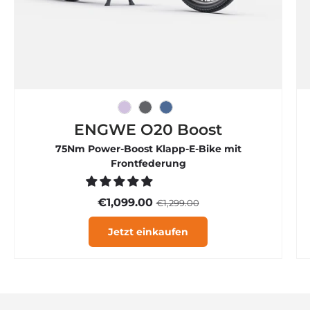

Eisviolett
Graphitgrau
Rauchblau
ENGWE O20 Boost
75Nm Power-Boost Klapp-E-Bike mit
Frontfederung
€1,099.00
€1,299.00
Jetzt einkaufen