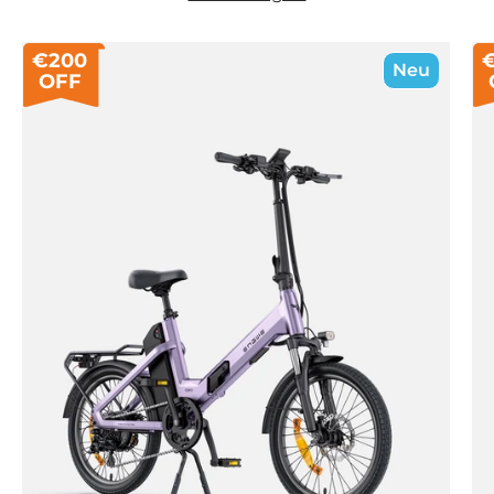
€200
Neu
OFF