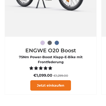

Eisviolett
Graphitgrau
Rauchblau
ENGWE O20 Boost
75Nm Power-Boost Klapp-E-Bike mit
Frontfederung
€1,099.00
€1,299.00
Jetzt einkaufen