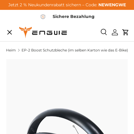
Jetzt 2 % Neukundenrabatt sichern – Code:
NEWENGWE
Zum Inhalt springen
Sichere Bezahlung
Speisekarte
Suchen
Einlogg
Wa
City-Sale
Heim
EP-2 Boost Schutzbleche (im selben Karton wie das E-Bike)
E-Bikes
Zubehör
Community
Support