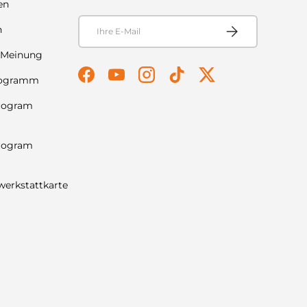
en
E-Mail
Abonnieren
n
 Meinung
rogramm
Facebook
YouTube
Instagram
TikTok
Twitter
Program
Program
werkstattkarte