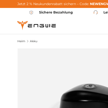
Jetzt 2 % Neukundenrabatt sichern – Code:
NEWENG
Zum Inhalt springen
Sichere Bezahlung
Le
Heim
Akku