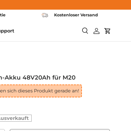
tie
Kostenloser Versand
upport
Suchen
Einloggen
Warenkor
en-Akku 48V20Ah für M20
n sich dieses Produkt gerade an!
usverkauft