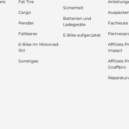
uns
Fat Tire
Anleitung
Sicherheit
Cargo
Auspacke
Batterien und
Pendler
Fachleute
Ladegeräte
Faltbares
Partnerp
E-Bike aufgerüstet
E-Bike im Motorrad-
Affiliate 
Stil
Impact
Sonstiges
Affiliate 
Goaffpro
Reparatur