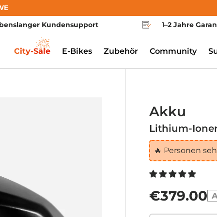
WE
benslanger Kundensupport
1–2 Jahre Garan
City-Sale
E-Bikes
Zubehör
Community
S
Akku
Lithium-Ion
🔥
Personen sehe
€379.00
A