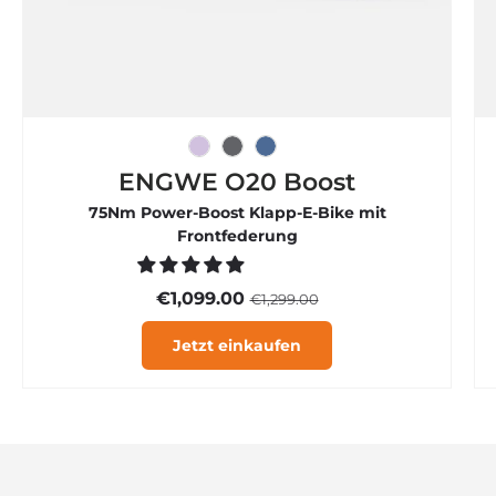

Eisviolett
Graphitgrau
Rauchblau
ENGWE O20 Boost
75Nm Power-Boost Klapp-E-Bike mit
Frontfederung
€1,099.00
€1,299.00
Jetzt einkaufen