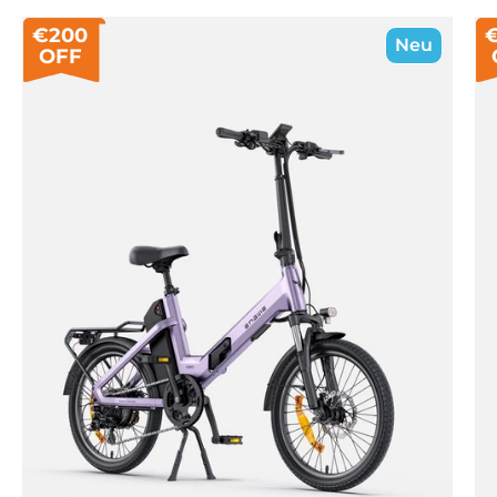
€200
Neu
OFF