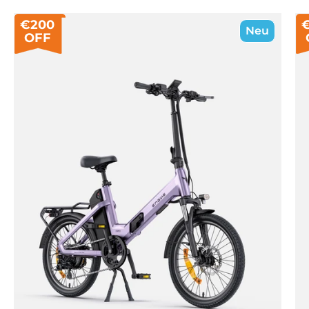
€200
Neu
OFF