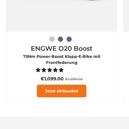

Eisviolett
Graphitgrau
Rauchblau
ENGWE O20 Boost
75Nm Power-Boost Klapp-E-Bike mit
Frontfederung
€1,099.00
€1,299.00
Jetzt einkaufen