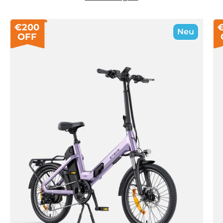
€200
Neu
OFF