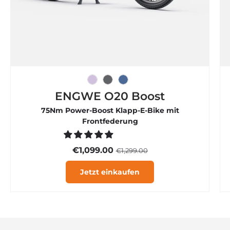

Eisviolett
Graphitgrau
Rauchblau
ENGWE O20 Boost
75Nm Power-Boost Klapp-E-Bike mit
Frontfederung
€1,099.00
€1,299.00
Jetzt einkaufen