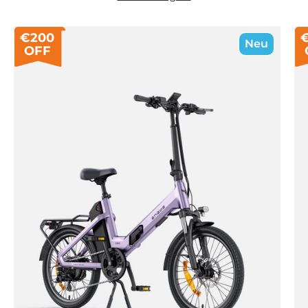
€200
Neu
OFF