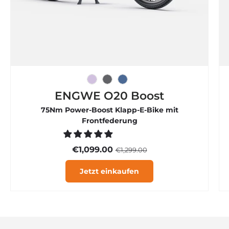

Eisviolett
Graphitgrau
Rauchblau
ENGWE O20 Boost
75Nm Power-Boost Klapp-E-Bike mit
Frontfederung
€1,099.00
€1,299.00
Jetzt einkaufen