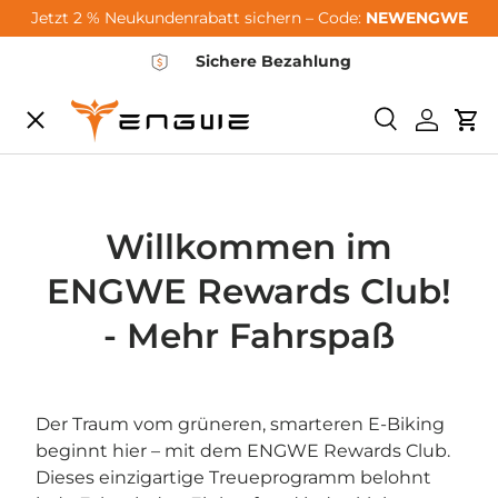
Jetzt 2 % Neukundenrabatt sichern – Code:
NEWENGWE
Zum Inhalt springen
Sichere Bezahlung
Speisekarte
Suchen
Einlogg
Wa
City-Sale
E-Bikes
Willkommen im
ENGWE Rewards Club!
Zubehör
- Mehr Fahrspaß
Community
Der Traum vom grüneren, smarteren E-Biking
beginnt hier – mit dem ENGWE Rewards Club.
Support
Dieses einzigartige Treueprogramm belohnt