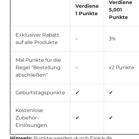
Verdiene
Verdiene
5,001
1 Punkte
Punkte
Exklusiver Rabatt
–
3%
auf alle Produkte
Mal Punkte für die
Regel "Bestellung
–
x2 Punkte
abschließen"
Geburtstagspunkte
✔
✔
Kostenlose
Zubehör-
✔
✔
Einlösungen
Hinweis:
Punkte werden durch Einkäufe,