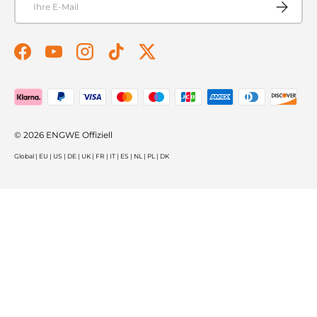
Abonnier
Facebook
YouTube
Instagram
TikTok
Twitter
Zahlungsmethoden akzeptiert
© 2026
ENGWE Offiziell
Global
|
EU
|
US
|
DE
|
UK
|
FR
|
IT
|
ES
|
NL
|
PL
|
DK