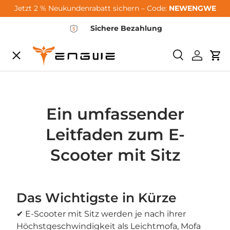
Jetzt 2 % Neukundenrabatt sichern – Code:
NEWENGWE
Zum Inhalt springen
Sichere Bezahlung
Speisekarte
Suchen
Einlogg
Wa
City-Sale
E-Bikes
Ein umfassender
Leitfaden zum E-
Zubehör
Scooter mit Sitz
Community
Das Wichtigste in Kürze
✔ E-Scooter mit Sitz werden je nach ihrer
Support
Höchstgeschwindigkeit als Leichtmofa, Mofa