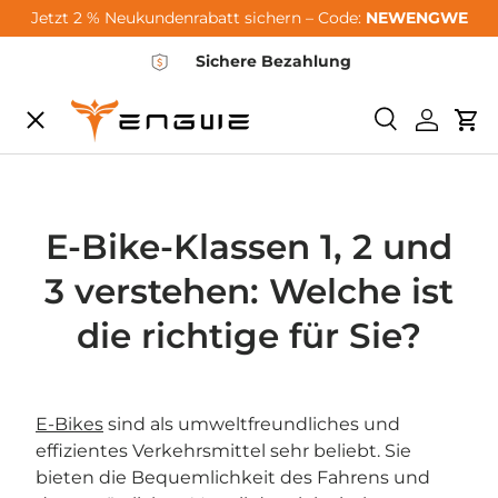
Jetzt 2 % Neukundenrabatt sichern – Code:
NEWENGWE
Zum Inhalt springen
Sichere Bezahlung
Speisekarte
Suchen
Einlogg
Wa
City-Sale
E-Bikes
E-Bike-Klassen 1, 2 und
3 verstehen: Welche ist
Zubehör
die richtige für Sie?
Community
E-Bikes
sind als umweltfreundliches und
effizientes Verkehrsmittel sehr beliebt. Sie
Support
bieten die Bequemlichkeit des Fahrens und