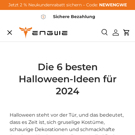
Jetzt 2 % Neukundenrabatt sichern – Code:
NEWENGWE
Zum Inhalt springen
Sichere Bezahlung
Speisekarte
Suchen
Einlogg
Wa
City-Sale
E-Bikes
Die 6 besten
Halloween-Ideen für
Zubehör
2024
Community
Halloween steht vor der Tür, und das bedeutet,
dass es Zeit ist, sich gruselige Kostüme,
Support
schaurige Dekorationen und schmackhafte