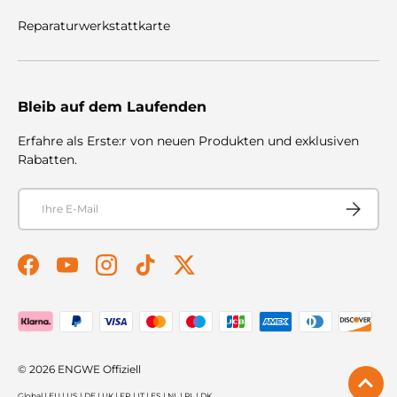
Reparaturwerkstattkarte
Bleib auf dem Laufenden
Erfahre als Erste:r von neuen Produkten und exklusiven
Rabatten.
E-Mail
Abonnier
Facebook
YouTube
Instagram
TikTok
Twitter
Zahlungsmethoden akzeptiert
© 2026
ENGWE Offiziell
Global
|
EU
|
US
|
DE
|
UK
|
FR
|
IT
|
ES
|
NL
|
PL
|
DK