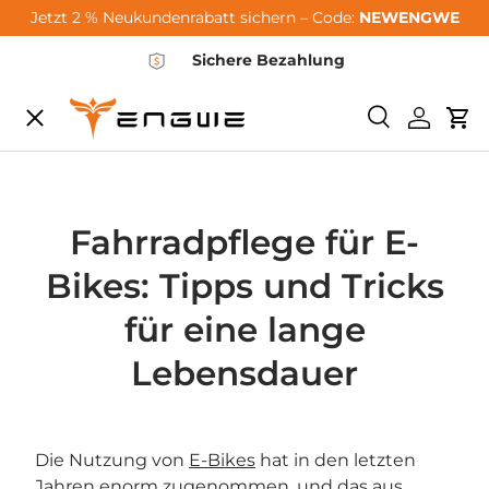
Jetzt 2 % Neukundenrabatt sichern – Code:
NEWENGWE
Zum Inhalt springen
Sichere Bezahlung
Speisekarte
Suchen
Einlogg
Wa
City-Sale
E-Bikes
Fahrradpflege für E-
Bikes: Tipps und Tricks
Zubehör
für eine lange
Lebensdauer
Community
Die Nutzung von
E-Bikes
hat in den letzten
Support
Jahren enorm zugenommen, und das aus