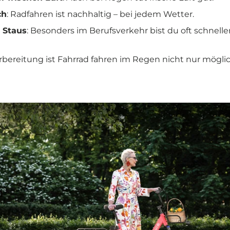
ch
: Radfahren ist nachhaltig – bei jedem Wetter.
 Staus
: Besonders im Berufsverkehr bist du oft schneller
orbereitung ist Fahrrad fahren im Regen nicht nur mögli