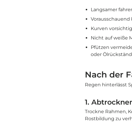
Langsamer fahren
Vorausschauend 
Kurven vorsichti
Nicht auf weiße M
Pfützen vermeide
oder Ölrückständ
Nach der F
Regen hinterlässt S
1. Abtrockne
Trockne Rahmen, Ke
Rostbildung zu ver