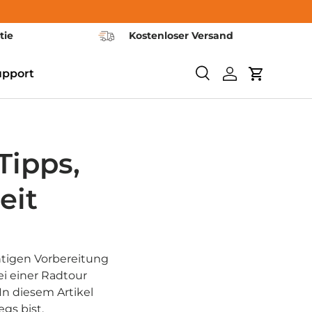
tie
Kostenloser Versand
upport
Suchen
Einloggen
Warenkor
Tipps,
eit
chtigen Vorbereitung
i einer Radtour
In diesem Artikel
gs bist.