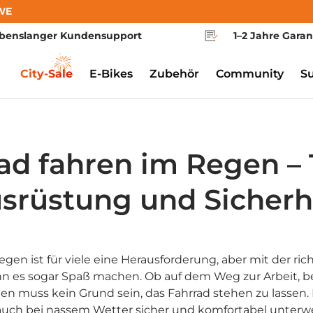
WE
benslanger Kundensupport
1–2 Jahre Garan
City-Sale
E-Bikes
Zubehör
Community
S
ad fahren im Regen – 
srüstung und Sicherh
egen ist für viele eine Herausforderung, aber mit der ri
nn es sogar Spaß machen. Ob auf dem Weg zur Arbeit, be
gen muss kein Grund sein, das Fahrrad stehen zu lassen. 
 auch bei nassem Wetter sicher und komfortabel unterwe