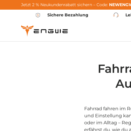
Jetzt 2 % Neukundenrabatt sichern – Code:
NEWENG
Zum Inhalt springen
Sichere Bezahlung
Le
Fahrr
Au
Fahrrad fahren im R
und Einstellung ka
oder im Alltag – Re
erfährst du, wie du