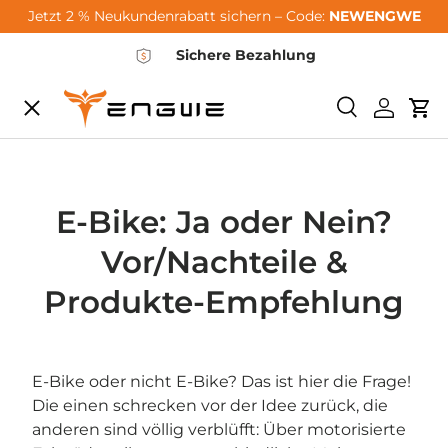
Jetzt 2 % Neukundenrabatt sichern – Code:
NEWENGWE
Zum Inhalt springen
Sichere Bezahlung
Speisekarte
Suchen
Einlogg
Wa
City-Sale
E-Bikes
E-Bike: Ja oder Nein?
Vor/Nachteile &
Zubehör
Produkte-Empfehlung
Community
E-Bike oder nicht E-Bike? Das ist hier die Frage!
Die einen schrecken vor der Idee zurück, die
Support
anderen sind völlig verblüfft: Über motorisierte