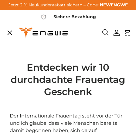
Jetzt 2 % Neukundenrabatt sichern – Code:
NEWENGWE
Zum Inhalt springen
Sichere Bezahlung
Speisekarte
Suchen
Einlogg
Wa
City-Sale
E-Bikes
Entdecken wir 10
durchdachte Frauentag
Zubehör
Geschenk
Community
Der Internationale Frauentag steht vor der Tür
und ich glaube, dass viele Menschen bereits
Support
damit begonnen haben, sich darauf