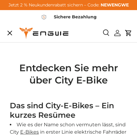
Jetzt 2 % Neukundenrabatt sichern – Code:
NEWENGWE
Zum Inhalt springen
Sichere Bezahlung
Speisekarte
Suchen
Einlogg
Wa
City-Sale
E-Bikes
Entdecken Sie mehr
über City E-Bike
Zubehör
Das sind City-E-Bikes – Ein
Community
kurzes Resümee
Wie es der Name schon vermuten lässt, sind
Support
City
E-Bikes
in erster Linie elektrische Fahrräder