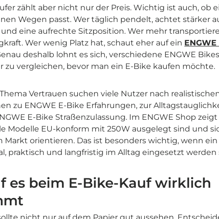
ufer zählt aber nicht nur der Preis. Wichtig ist auch, ob 
nen Wegen passt. Wer täglich pendelt, achtet stärker a
und eine aufrechte Sitzposition. Wer mehr transportieren
gkraft. Wer wenig Platz hat, schaut eher auf ein
ENGWE 
Genau deshalb lohnt es sich, verschiedene ENGWE Bikes
r zu vergleichen, bevor man ein E-Bike kaufen möchte.
Thema Vertrauen suchen viele Nutzer nach realistische
en zu ENGWE E-Bike Erfahrungen, zur Alltagstauglichke
ENGWE E-Bike Straßenzulassung. Im ENGWE Shop zeigt s
lle Modelle EU-konform mit 250W ausgelegt sind und si
 Markt orientieren. Das ist besonders wichtig, wenn e
l, praktisch und langfristig im Alltag eingesetzt werden s
 es beim E-Bike-Kauf wirklich
mmt
sollte nicht nur auf dem Papier gut aussehen. Entscheide