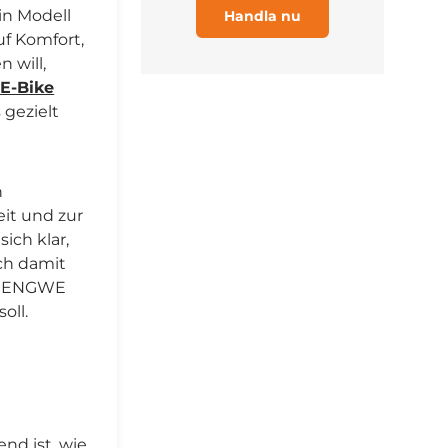
ein Modell
Handla nu
uf Komfort,
 will,
E-Bike
 gezielt
n
it und zur
ich klar,
ch damit
in ENGWE
oll.
nd ist, wie