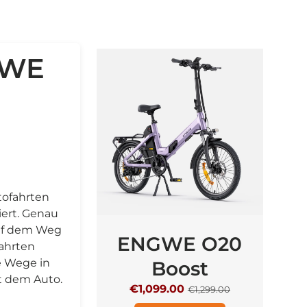
GWE
tofahrten
iert. Genau
auf dem Weg
ENGWE O20
E
Fahrten
le Wege in
Boost
€
it dem Auto.
€1,099.00
€1,299.00