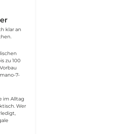
er
ch klar an
chen.
lischen
s zu 100
 Vorbau
imano-7-
 im Alltag
ktisch. Wer
ledigt,
gale