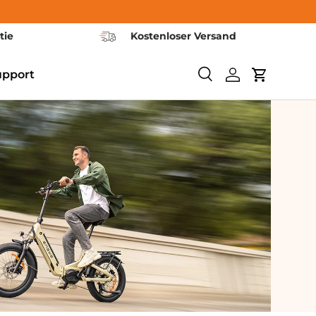
tie
Kostenloser Versand
upport
Söka
Logga in
Vagn