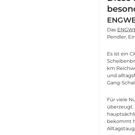
beson
ENGWE P
Das
ENGWE
Pendler, Ei
Es ist ein 
Scheibenbr
km Reichwei
und alltags
Gang-Schal
Für viele N
überzeugt.
hauptsächli
bekommt hi
Alltagstaug