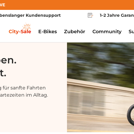
WE
benslanger Kundensupport
1–2 Jahre Garan
City-Sale
E-Bikes
Zubehör
Community
S
ben.
t.
 für sanfte Fahrten
rtezeiten im Alltag.