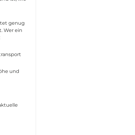
ietet genug
. Wer ein
:
ntransport
höhe und
aktuelle