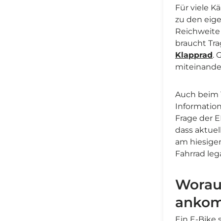
Für viele Kä
zu den eige
Reichweite 
braucht Tra
Klapprad
. 
miteinande
Auch beim 
Information
Frage der 
dass aktue
am hiesigen
Fahrrad lega
Worauf
anko
Ein E-Bike 