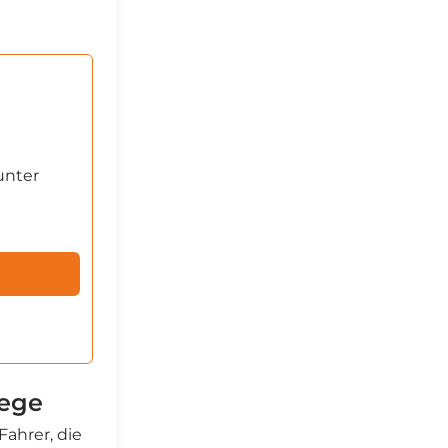
unter
Wege
ahrer, die