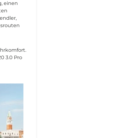
, einen
ten
endler,
agsrouten
ahrkomfort.
0 3.0 Pro