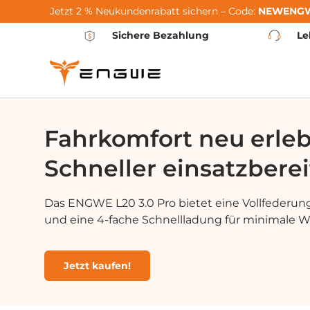
Jetzt 2 % Neukundenrabatt sichern – Code:
NEWENG
Hoppa till innehållet
Sichere Bezahlung
Le
Fahrkomfort neu erle
Schneller einsatzberei
Das ENGWE L20 3.0 Pro bietet eine Vollfederung
und eine 4-fache Schnellladung für minimale Wa
Jetzt kaufen!