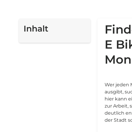
Fin
Inhalt
E Bi
Mona
Wer jeden M
ausgibt, su
hier kann e
zur Arbeit,
deutlich en
der Stadt s