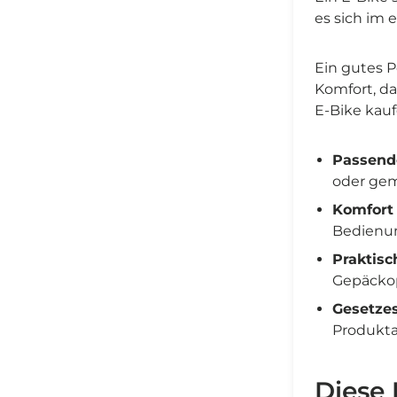
es sich im 
Ein gutes P
Komfort, da
E-Bike kauf
Passend
oder gem
Komfort 
Bedienu
Praktisc
Gepäckop
Gesetze
Produkta
Diese