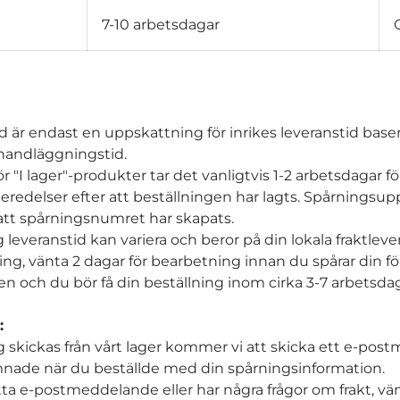
7-10 arbetsdagar
 är endast en uppskattning för inrikes leveranstid baser
 handläggningstid.
 "I lager"-produkter tar det vanligtvis 1-2 arbetsdagar för
beredelser efter att beställningen har lagts. Spårningsu
r att spårningsnumret har skapats.
g leveranstid kan variera och beror på din lokala fraktleve
ning, vänta 2 dagar för bearbetning innan du spårar din f
t/en och du bör få din beställning inom cirka 3-7 arbetsdag
:
g skickas från vårt lager kommer vi att skicka ett e-pos
mnade när du beställde med din spårningsinformation.
tta e-postmeddelande eller har några frågor om frakt, vä