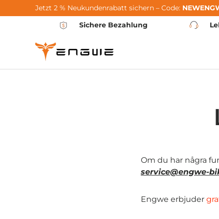
Jetzt 2 % Neukundenrabatt sichern – Code:
NEWENG
Hoppa till innehållet
Sichere Bezahlung
Le
Om du har några fun
service@engwe-bi
Engwe erbjuder
gra