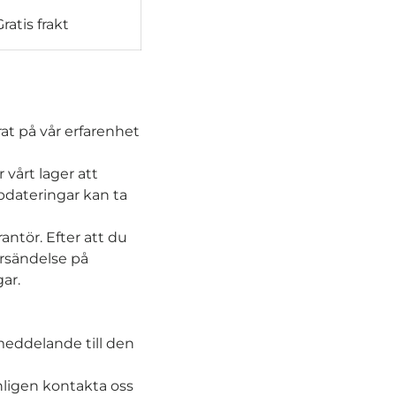
Gratis frakt
at på vår erfarenhet
 vårt lager att
ppdateringar kan ta
rantör. Efter att du
örsändelse på
ar.
tmeddelande till den
nligen kontakta oss