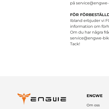
på service@engwe-
FÖR FÖRBESTÄLLD
Ibland erbjuder vi
information om förh
Om du har några frå
service@engwe-bik
Tack!
ENGWE
Om oss