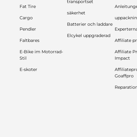
transportset
Fat Tire
Anleitung
säkerhet
Cargo
uppackni
Batterier och laddare
Pendler
Experterna
Elcykel uppgraderad
Faltbares
Affiliate 
E-Bike im Motorrad-
Affiliate 
Stil
Impact
E-skoter
Affiliatep
Goaffpro
Reparatio