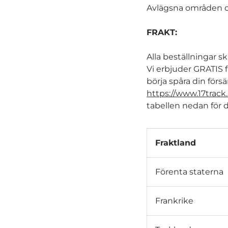
Avlägsna områden oc
FRAKT:
Alla beställningar s
Vi erbjuder GRATIS f
börja spåra din förs
https://www.17track
tabellen nedan för d
Fraktland
Förenta staterna
Frankrike