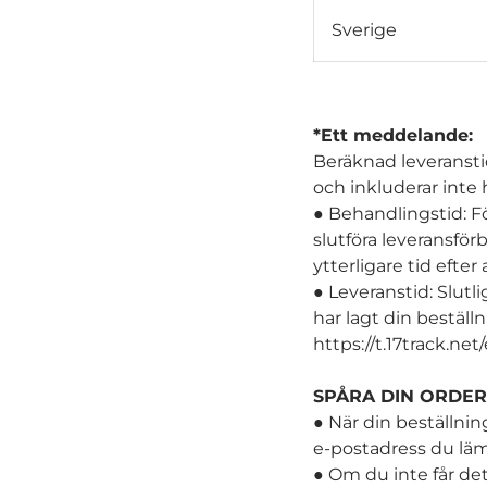
Sverige
*Ett meddelande:
Beräknad leveranstid
och inkluderar inte
● Behandlingstid: För
slutföra leveransför
ytterligare tid efte
● Leveranstid: Slutli
har lagt din beställ
https://t.17track.ne
SPÅRA DIN ORDER
● När din beställnin
e-postadress du lä
● Om du inte får de