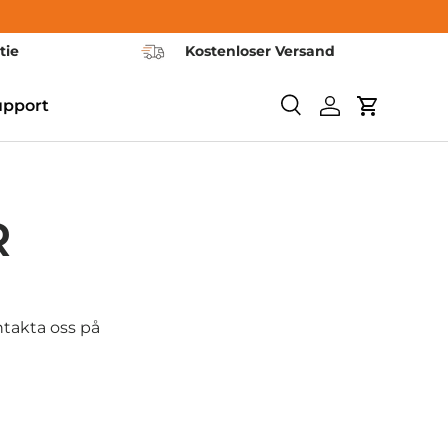
tie
Kostenloser Versand
upport
Söka
Logga in
Vagn
R
ntakta oss på