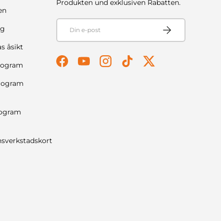
Produkten und exklusiven Rabatten.
en
E-post
Prenumerera
ng
s åsikt
program
Facebook
YouTube
Instagram
TikTok
Twitter
Program
rogram
nsverkstadskort