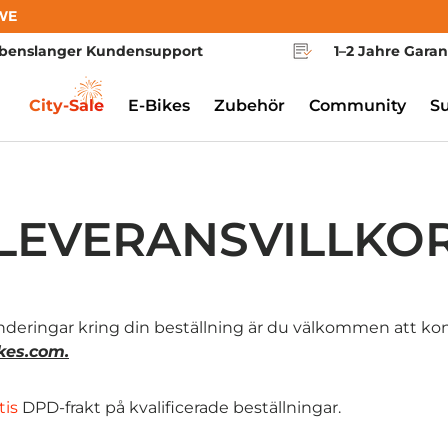
WE
benslanger Kundensupport
1–2 Jahre Garan
City-Sale
E-Bikes
Zubehör
Community
S
LEVERANSVILLKO
deringar kring din beställning är du välkommen att ko
kes.com
.
tis
DPD-frakt på kvalificerade beställningar.