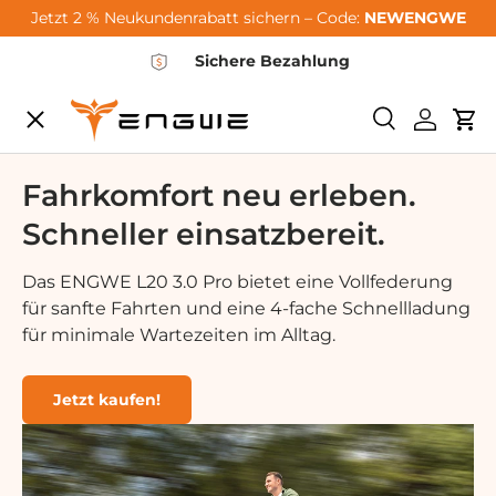
Jetzt 2 % Neukundenrabatt sichern – Code:
NEWENGWE
Hoppa till innehållet
Sichere Bezahlung
Meny
Söka
Logga i
Va
City-Sale
Fahrkomfort neu erleben.
Schneller einsatzbereit.
E-Bikes
Das ENGWE L20 3.0 Pro bietet eine Vollfederung
für sanfte Fahrten und eine 4-fache Schnellladung
Zubehör
für minimale Wartezeiten im Alltag.
Community
Jetzt kaufen!
Support