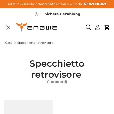
Jetzt 2 % Neukundenrabatt sichern – Code:
NEWENGWE
Vai al contenuto
Sichere Bezahlung
Menu
<tc>Ricerca<
Login
Car
City-Sale
Casa
Specchietto retrovisore
E-Bikes
Specchietto
retrovisore
Zubehör
(1 prodotti)
Community
Support