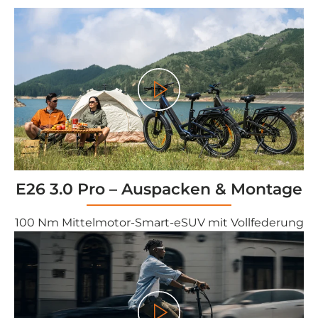
<tc>Gioco</tc>
E26 3.0 Pro – Auspacken & Montage
100 Nm Mittelmotor-Smart-eSUV mit Vollfederung