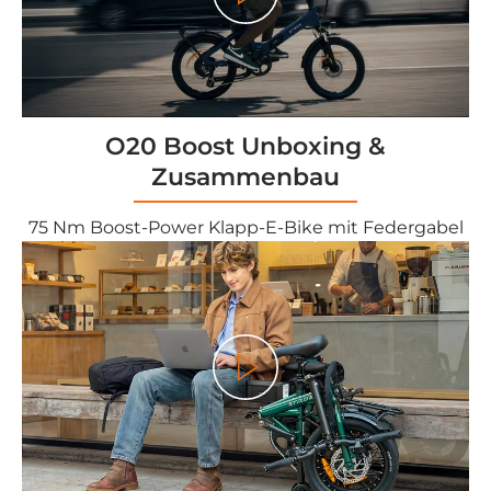
<tc>Gioco</tc>
O20 Boost Unboxing &
Zusammenbau
75 Nm Boost-Power Klapp-E-Bike mit Federgabel
<tc>Gioco</tc>