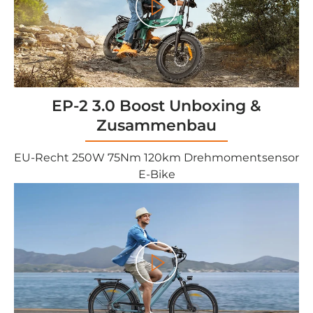
<tc>Gioco</tc>
EP-2 3.0 Boost Unboxing &
Zusammenbau
EU-Recht 250W 75Nm 120km Drehmomentsensor
E-Bike
<tc>Gioco</tc>