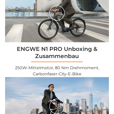
<tc>Gioco</tc>
ENGWE N1 PRO Unboxing &
Zusammenbau
250W-Mittelmotor, 80 Nm Drehmoment,
Carbonfaser-City-E-Bike
<tc>Gioco</tc>