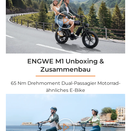

<tc>Gioco</tc>
ENGWE M1 Unboxing &
Zusammenbau
65 Nm Drehmoment Dual-Passagier Motorrad-
ähnliches E-Bike
<tc>Gioco</tc>