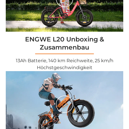
<tc>Gioco</tc>
ENGWE L20 Unboxing &
Zusammenbau
13Ah Batterie, 140 km Reichweite, 25 km/h
Höchstgeschwindigkeit
<tc>Gioco</tc>