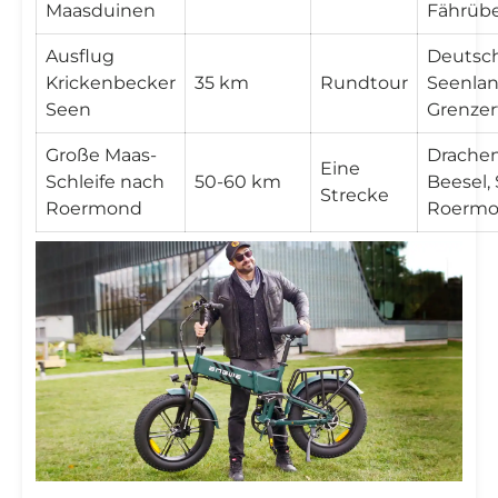
Maasduinen
Fährübe
Ausflug
Deutsc
Krickenbecker
35 km
Rundtour
Seenlan
Seen
Grenzer
Große Maas-
Drachen
Eine
Schleife nach
50-60 km
Beesel,
Strecke
Roermond
Roerm