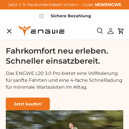
Jetzt 2 % Neukundenrabatt sichern – Code:
NEWENGWE
Hoppa till innehållet
Sichere Bezahlung
Meny
Söka
Logga i
Va
City-Sale
Fahrkomfort neu erleben.
Schneller einsatzbereit.
E-Bikes
Das ENGWE L20 3.0 Pro bietet eine Vollfederung
für sanfte Fahrten und eine 4-fache Schnellladung
Zubehör
für minimale Wartezeiten im Alltag.
Community
Jetzt kaufen!
Support