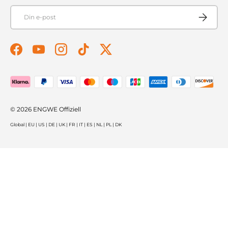
E-post
Prenumer
Facebook
YouTube
Instagram
TikTok
Twitter
Betalningsmetoder accepteras
© 2026
ENGWE Offiziell
Global
|
EU
|
US
|
DE
|
UK
|
FR
|
IT
|
ES
|
NL
|
PL
|
DK