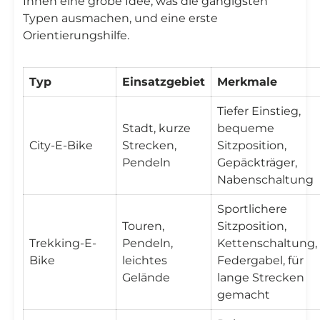
Ihnen eine grobe Idee, was die gängigsten
Typen ausmachen, und eine erste
Orientierungshilfe.
Typ
Einsatzgebiet
Merkmale
Tiefer Einstieg,
Stadt, kurze
bequeme
City-E-Bike
Strecken,
Sitzposition,
Pendeln
Gepäckträger,
Nabenschaltung
Sportlichere
Touren,
Sitzposition,
Trekking-E-
Pendeln,
Kettenschaltung,
Bike
leichtes
Federgabel, für
Gelände
lange Strecken
gemacht