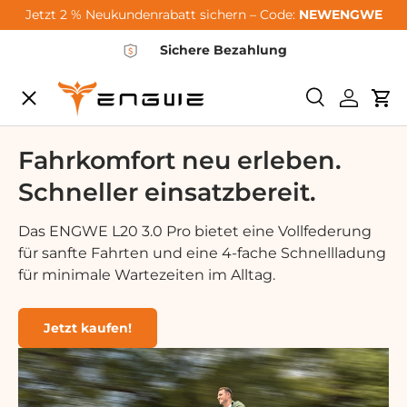
Jetzt 2 % Neukundenrabatt sichern – Code:
NEWENGWE
Hoppa till innehållet
Sichere Bezahlung
Meny
Söka
Logga i
Va
City-Sale
Fahrkomfort neu erleben.
Schneller einsatzbereit.
E-Bikes
Das ENGWE L20 3.0 Pro bietet eine Vollfederung
für sanfte Fahrten und eine 4-fache Schnellladung
Zubehör
für minimale Wartezeiten im Alltag.
Community
Jetzt kaufen!
Support