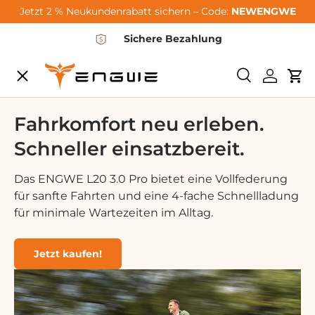
Jetzt 2 % Neukundenrabatt sichern – Code:
NEWENGWE
Hoppa till innehållet
Sichere Bezahlung
Meny
Söka
Logga i
Va
City-Sale
Fahrkomfort neu erleben.
Schneller einsatzbereit.
E-Bikes
Das ENGWE L20 3.0 Pro bietet eine Vollfederung
für sanfte Fahrten und eine 4-fache Schnellladung
Zubehör
für minimale Wartezeiten im Alltag.
Community
Jetzt kaufen!
Support