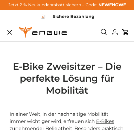
Jetzt 2 % Neukundenrabatt sichern – Code:
NEWENGWE
Hoppa till innehållet
Sichere Bezahlung
Meny
Söka
Logga i
Va
City-Sale
E-Bikes
E-Bike Zweisitzer – Die
perfekte Lösung für
Zubehör
Mobilität
Community
In einer Welt, in der nachhaltige Mobilität
immer wichtiger wird, erfreuen sich
E-Bikes
Support
zunehmender Beliebtheit. Besonders praktisch