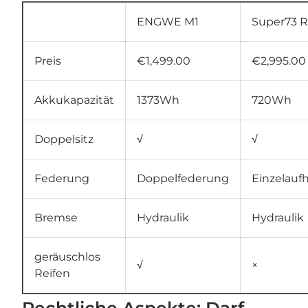
ENGWE M1
Super73 
Preis
€1,499.00
€2,995.00
Akkukapazität
1373Wh
720Wh
Doppelsitz
√
√
Federung
Doppelfederung
Einzelau
Bremse
Hydraulik
Hydraulik
geräuschlos
√
×
Reifen
Rechtliche Aspekte: Darf