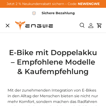
Jetzt 2 % Neukundenrabatt sichern – Code:
NEWENGWE
Hoppa till innehållet
Sichere Bezahlung
Meny
Söka
Logga i
Va
City-Sale
E-Bikes
E-Bike mit Doppelakku
– Empfohlene Modelle
Zubehör
& Kaufempfehlung
Community
Mit der zunehmenden Integration von E-Bikes
in den Alltag der Menschen bieten sie nicht nur
Support
mehr Komfort, sondern machen das Radfahren