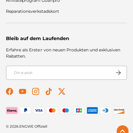
Affiliateprogram Goaffpro
Reparationsverkstadskort
Bleib auf dem Laufenden
Erfahre als Erste:r von neuen Produkten und exklusiven
Rabatten.
E-post
Prenumer
Facebook
YouTube
Instagram
TikTok
Twitter
Betalningsmetoder accepteras
© 2026
ENGWE Offiziell