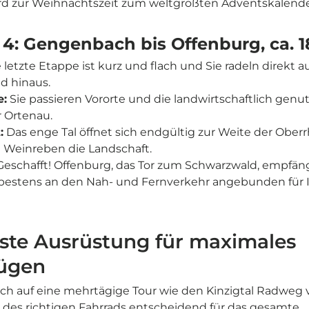
rd zur Weihnachtszeit zum weltgrößten Adventskalende
 4: Gengenbach bis Offenburg, ca. 
 letzte Etappe ist kurz und flach und Sie radeln direkt 
d hinaus.
:
Sie passieren Vororte und die landwirtschaftlich genu
r Ortenau.
:
Das enge Tal öffnet sich endgültig zur Weite der Ober
n Weinreben die Landschaft.
eschafft! Offenburg, das Tor zum Schwarzwald, empfäng
bestens an den Nah- und Fernverkehr angebunden für 
ste Ausrüstung für maximales
ügen
ch auf eine mehrtägige Tour wie den Kinzigtal Radweg 
l des richtigen Fahrrads entscheidend für das gesamte