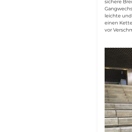
sichere Br
Gangwechse
leichte un
einen Kette
vor Versch