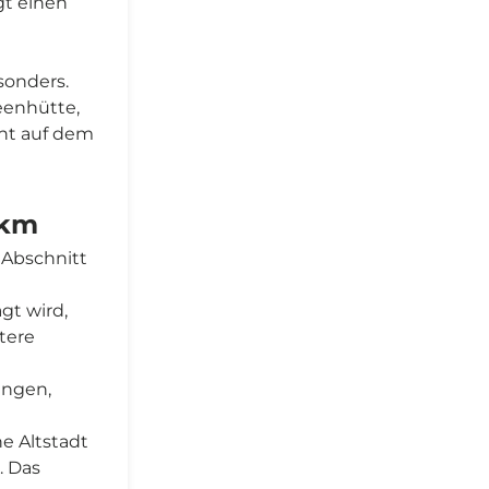
gt einen
sonders.
eenhütte,
ht auf dem
 km
 Abschnitt
gt wird,
tere
ängen,
he Altstadt
. Das