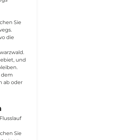
schen Sie
wegs.
wo die
warzwald.
ebiet, und
leiben.
e dem
h ab oder
m
Flusslauf
chen Sie