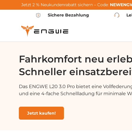
Jetzt 2 % Neukundenrabatt sichern – Code:
NEWENG
Vai al contenuto
Sichere Bezahlung
Le
Fahrkomfort neu erle
Schneller einsatzberei
Das ENGWE L20 3.0 Pro bietet eine Vollfederung
und eine 4-fache Schnellladung für minimale Wa
Jetzt kaufen!