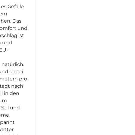
tes Gefälle
nem
chen. Das
 Komfort und
rschlag ist
n und
 EU-
 natürlich.
 und dabei
lometern pro
tadt nach
l in den
zum
Stil und
ueme
spannt
Wetter