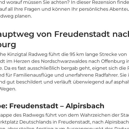
d worauf müssen Sie achten? In dieser Rezension finde
uf all Ihre Fragen und können Ihr persönliches Abente
Radweg planen.
auptweg von Freudenstadt nac
burg
che Kinzigtal Radweg führt die 95 km lange Strecke von
dt im Herzen des Nordschwarzwaldes nach Offenburg in
 Da es fast ausschließlich bergab geht, eignet sich die
d für Familienausflüge und unerfahrene Radfahrer. Sie i
 gut beschildert und verläuft überwiegend auf asphalt
 Wegen.
pe: Freudenstadt – Alpirsbach
Etappe des Radwegs führt von dem Wahrzeichen der Sta
ktplatz Deutschlands in Freudenstadt, nach Alpirsbach
en, aber steilen Anstieg zum Ausgangspunkt des Radw