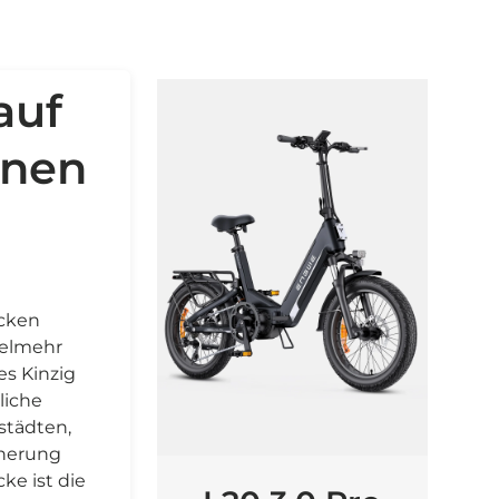
auf
anen
ecken
ielmehr
es Kinzig
liche
städten,
nnerung
ke ist die