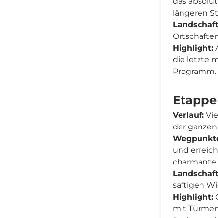
das absolu
längeren St
Landschaft
Ortschafte
Highlight:
A
die letzte
Programm.
Etappe
Verlauf:
Vie
der ganzen 
Wegpunkte
und erreic
charmante 
Landschaft
saftigen W
Highlight:
G
mit Türmen