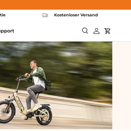
tie
Kostenloser Versand
upport
<tc>Ricerca</tc>
Login
Carrello