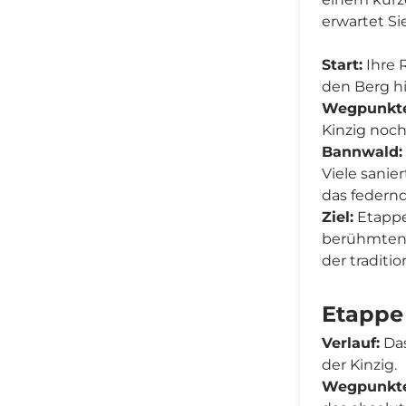
erwartet Si
Start:
Ihre 
den Berg hi
Wegpunkte
Kinzig noch 
Bannwald:
Viele sanie
das federnd
Ziel:
Etappe
berühmten,
der traditi
Etappe 
Verlauf:
Das
der Kinzig.
Wegpunkte