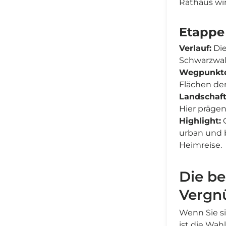
Rathaus wi
Etappe
Verlauf:
Die
Schwarzwal
Wegpunkte
Flächen de
Landschaft
Hier präge
Highlight:
G
urban und 
Heimreise.
Die be
Vergn
Wenn Sie si
ist die Wah