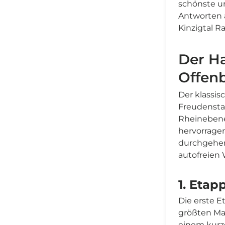
schönste un
Antworten a
Kinzigtal 
Der H
Offen
Der klassis
Freudensta
Rheinebene.
hervorragen
durchgehend
autofreien
1. Etap
Die erste 
größten Mar
einem kurz