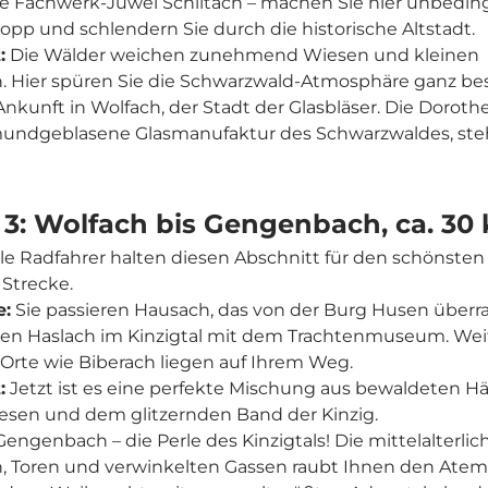

te Fachwerk-Juwel Schiltach – machen Sie hier unbedin
opp und schlendern Sie durch die historische Altstadt.
:
Die Wälder weichen zunehmend Wiesen und kleinen
n. Hier spüren Sie die Schwarzwald-Atmosphäre ganz be
nkunft in Wolfach, der Stadt der Glasbläser. Die Doroth
 mundgeblasene Glasmanufaktur des Schwarzwaldes, ste
 3: Wolfach bis Gengenbach, ca. 30
le Radfahrer halten diesen Abschnitt für den schönsten
Strecke.
:
Sie passieren Hausach, das von der Burg Husen überra
hen Haslach im Kinzigtal mit dem Trachtenmuseum. Wei
Orte wie Biberach liegen auf Ihrem Weg.
:
Jetzt ist es eine perfekte Mischung aus bewaldeten H
iesen und dem glitzernden Band der Kinzig.
engenbach – die Perle des Kinzigtals! Die mittelalterlic
, Toren und verwinkelten Gassen raubt Ihnen den Atem