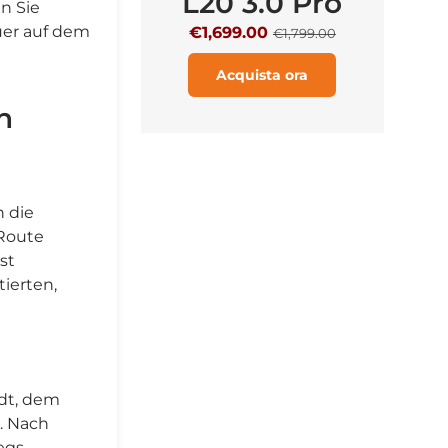
L20 3.0 Pro
n Sie
uer auf dem
€1,699.00
€
€1,799.00
Acquista ora
h
 die
 Route
st
ierten,
dt, dem
. Nach
egs