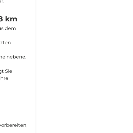
r.
18 km
aus dem
tzten
rheinebene.
t Sie
Ihre
vorbereiten,