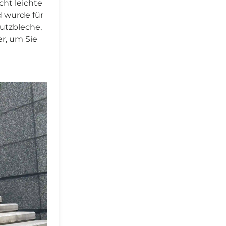
ht leichte
d wurde für
utzbleche,
r, um Sie