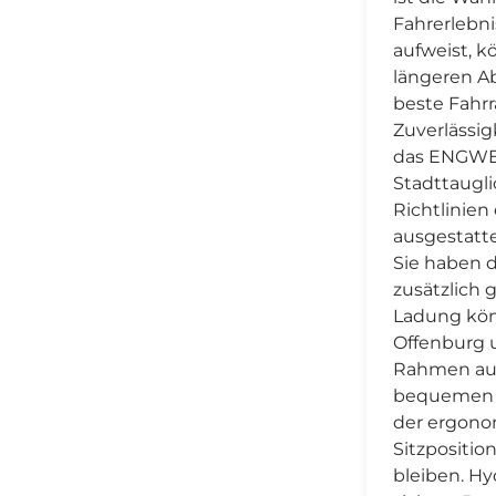
Fahrerlebni
aufweist, 
längeren A
beste Fahrr
Zuverlässig
das ENGWE 
Stadttaugli
Richtlinien
ausgestatte
Sie haben 
zusätzlich 
Ladung kön
Offenburg u
Rahmen aus
bequemen L
der ergono
Sitzpositi
bleiben. H