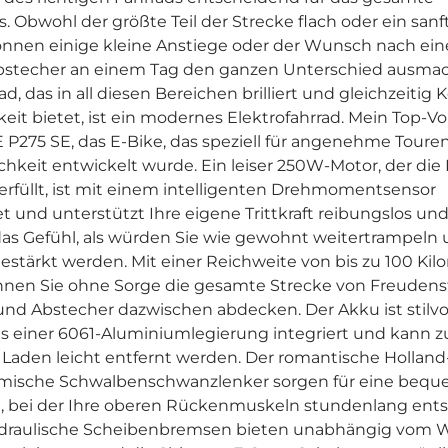
s. Obwohl der größte Teil der Strecke flach oder ein sanf
können einige kleine Anstiege oder der Wunsch nach ei
bstecher an einem Tag den ganzen Unterschied ausma
ad, das in all diesen Bereichen brilliert und gleichzeitig
keit bietet, ist ein modernes Elektrofahrrad. Mein Top-Vo
P275 SE, das E-Bike, das speziell für angenehme Toure
chkeit entwickelt wurde. Ein leiser 250W-Motor, der die
 erfüllt, ist mit einem intelligenten Drehmomentsensor
t und unterstützt Ihre eigene Trittkraft reibungslos und
das Gefühl, als würden Sie wie gewohnt weitertrampeln
gestärkt werden. Mit einer Reichweite von bis zu 100 Ki
nen Sie ohne Sorge die gesamte Strecke von Freudens
nd Abstecher dazwischen abdecken. Der Akku ist stilvol
 einer 6061-Aluminiumlegierung integriert und kann 
aden leicht entfernt werden. Der romantische Holland-
mische Schwalbenschwanzlenker sorgen für eine beq
on, bei der Ihre oberen Rückenmuskeln stundenlang ent
ydraulische Scheibenbremsen bieten unabhängig vom 