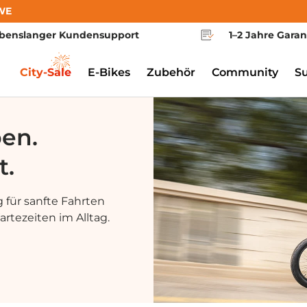
WE
benslanger Kundensupport
1–2 Jahre Garan
City-Sale
E-Bikes
Zubehör
Community
S
ben.
t.
 für sanfte Fahrten
rtezeiten im Alltag.