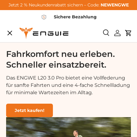
Jetzt 2 % Neukundenrabatt sichern – Code:
NEWENGWE
Vai al contenuto
Sichere Bezahlung
Menu
<tc>Ricerca<
Login
Car
City-Sale
Fahrkomfort neu erleben.
Schneller einsatzbereit.
E-Bikes
Das ENGWE L20 3.0 Pro bietet eine Vollfederung
für sanfte Fahrten und eine 4-fache Schnellladung
Zubehör
für minimale Wartezeiten im Alltag.
Community
Jetzt kaufen!
Support