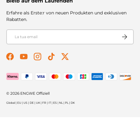
Bleib auf dem Laufenden
Erfahre als Erste:r von neuen Produkten und exklusiven
Rabatten.
Email
Iscriviti
Facebook
YouTube
Instagram
TikTok
Twitter
Metodi di pagamento accettati
© 2026
ENGWE Offiziell
Global
|
EU
|
US
|
DE
|
UK
|
FR
|
IT
|
ES
|
NL
|
PL
|
DK