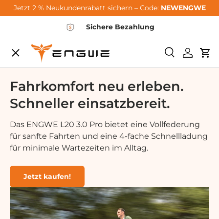
Jetzt 2 % Neukundenrabatt sichern – Code:
NEWENGWE
Vai al contenuto
Sichere Bezahlung
Menu
<tc>Ricerca<
Login
Car
City-Sale
Fahrkomfort neu erleben.
Schneller einsatzbereit.
E-Bikes
Das ENGWE L20 3.0 Pro bietet eine Vollfederung
für sanfte Fahrten und eine 4-fache Schnellladung
Zubehör
für minimale Wartezeiten im Alltag.
Community
Jetzt kaufen!
Support