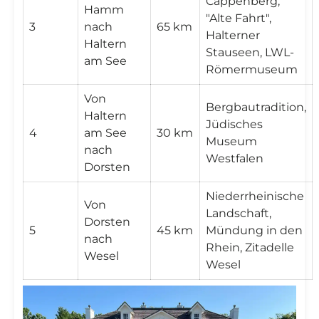
Cappenberg,
Hamm
"Alte Fahrt",
3
nach
65 km
Halterner
Haltern
Stauseen, LWL-
am See
Römermuseum
Von
Bergbautradition,
Haltern
Jüdisches
4
am See
30 km
Museum
nach
Westfalen
Dorsten
Niederrheinische
Von
Landschaft,
Dorsten
5
45 km
Mündung in den
nach
Rhein, Zitadelle
Wesel
Wesel