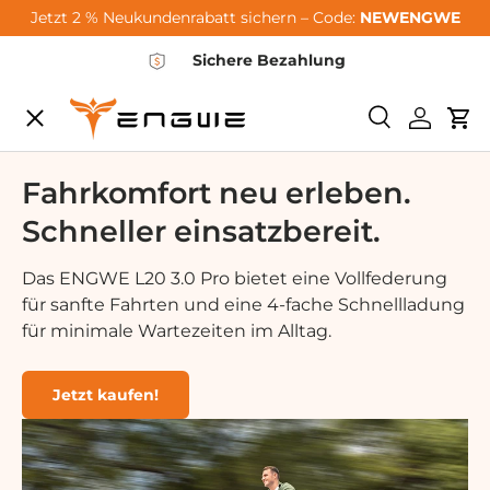
Jetzt 2 % Neukundenrabatt sichern – Code:
NEWENGWE
Vai al contenuto
Sichere Bezahlung
Menu
<tc>Ricerca<
Login
Car
City-Sale
Fahrkomfort neu erleben.
Schneller einsatzbereit.
E-Bikes
Das ENGWE L20 3.0 Pro bietet eine Vollfederung
für sanfte Fahrten und eine 4-fache Schnellladung
Zubehör
für minimale Wartezeiten im Alltag.
Community
Jetzt kaufen!
Support