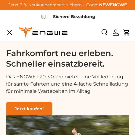
Jetzt 2 % Neukundenrabatt sichern – Code:
NEWENGWE
Vai al contenuto
Sichere Bezahlung
Menu
<tc>Ricerca<
Login
Car
City-Sale
Fahrkomfort neu erleben.
Schneller einsatzbereit.
E-Bikes
Das ENGWE L20 3.0 Pro bietet eine Vollfederung
für sanfte Fahrten und eine 4-fache Schnellladung
Zubehör
für minimale Wartezeiten im Alltag.
Community
Jetzt kaufen!
Support