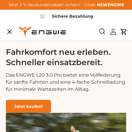
Jetzt 2 % Neukundenrabatt sichern – Code:
NEWENGWE
Vai al contenuto
Sichere Bezahlung
Menu
<tc>Ricerca<
Login
Car
City-Sale
Fahrkomfort neu erleben.
Schneller einsatzbereit.
E-Bikes
Das ENGWE L20 3.0 Pro bietet eine Vollfederung
für sanfte Fahrten und eine 4-fache Schnellladung
Zubehör
für minimale Wartezeiten im Alltag.
Community
Jetzt kaufen!
Support