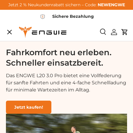
Jetzt 2 % Neukundenrabatt sichern – Code:
NEWENGWE
Vai al contenuto
Sichere Bezahlung
Menu
<tc>Ricerca<
Login
Car
City-Sale
Fahrkomfort neu erleben.
Schneller einsatzbereit.
E-Bikes
Das ENGWE L20 3.0 Pro bietet eine Vollfederung
für sanfte Fahrten und eine 4-fache Schnellladung
Zubehör
für minimale Wartezeiten im Alltag.
Community
Jetzt kaufen!
Support