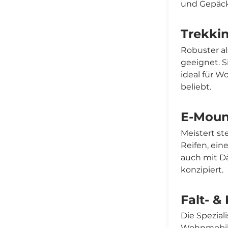
und Gepäckt
Trekki
Robuster al
geeignet. S
ideal für W
beliebt.
E-Moun
Meistert st
Reifen, ei
auch mit Dä
konzipiert.
Falt- 
Die Speziali
Wohnmobil,