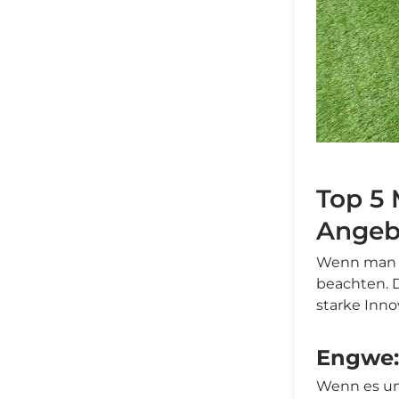
Top 5 
Angebo
Wenn man n
beachten. D
starke Inno
Engwe: 
Wenn es um 