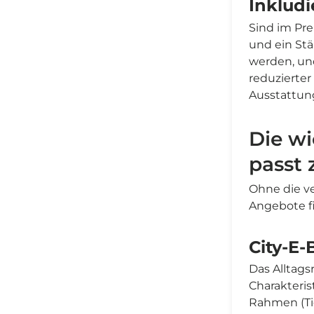
Inkludi
Sind im Pre
und ein Stä
werden, und
reduzierter
Ausstattun
Die wi
passt 
Ohne die v
Angebote f
City-E-
Das Alltags
Charakteris
Rahmen (Ti