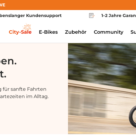
WE
benslanger Kundensupport
1–2 Jahre Garan
City-Sale
E-Bikes
Zubehör
Community
S
ben.
t.
 für sanfte Fahrten
rtezeiten im Alltag.