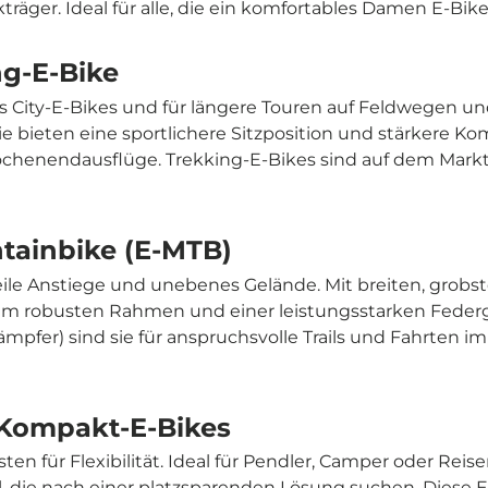
räger. Ideal für alle, die ein komfortables Damen E-Bik
ng-E-Bike
s City-E-Bikes und für längere Touren auf Feldwegen un
ie bieten eine sportlichere Sitzposition und stärkere 
ochenendausflüge. Trekking-E-Bikes sind auf dem Markt
tainbike (E-MTB)
eile Anstiege und unebenes Gelände. Mit breiten, grobst
nem robusten Rahmen und einer leistungsstarken Federg
mpfer) sind sie für anspruchsvolle Trails und Fahrten i
& Kompakt-E-Bikes
sten für Flexibilität. Ideal für Pendler, Camper oder Rei
 die nach einer platzsparenden Lösung suchen. Diese E