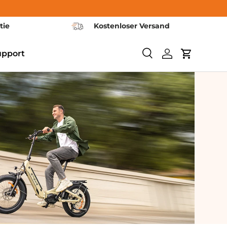
tie
Kostenloser Versand
upport
<tc>Ricerca</tc>
Login
Carrello