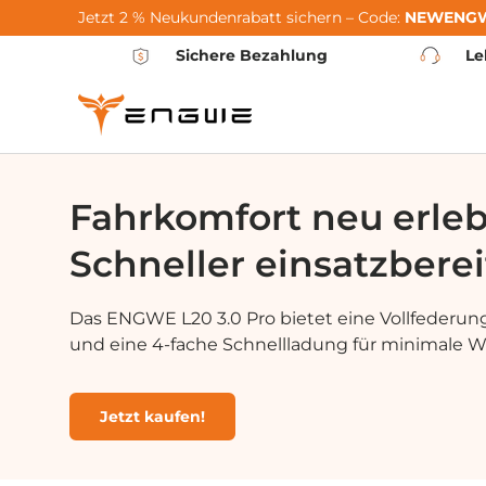
Jetzt 2 % Neukundenrabatt sichern – Code:
NEWENG
Vai al contenuto
Sichere Bezahlung
Le
Fahrkomfort neu erle
Schneller einsatzberei
Das ENGWE L20 3.0 Pro bietet eine Vollfederung
und eine 4-fache Schnellladung für minimale Wa
Jetzt kaufen!