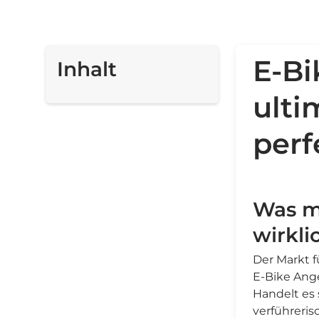
E-Bi
Inhalt
ulti
per
Was m
wirkli
Der Markt f
E-Bike Ang
Handelt es 
verführeris