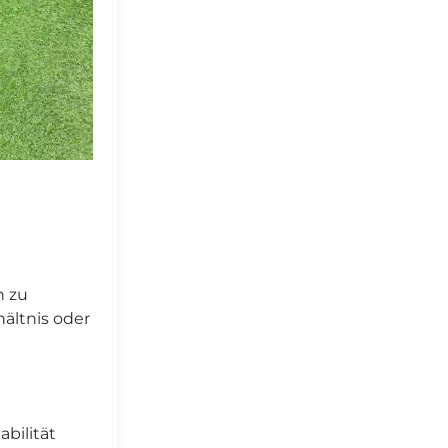
n zu
hältnis oder
bilität