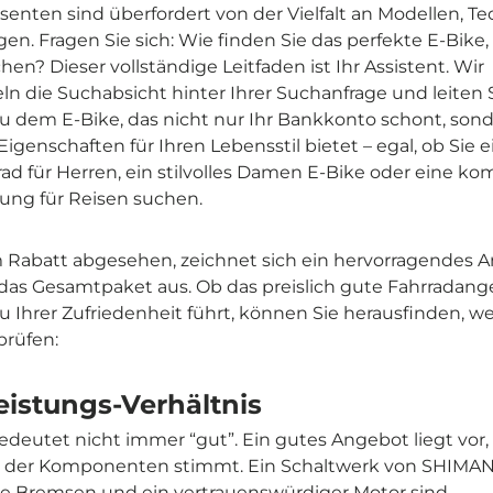
senten sind überfordert von der Vielfalt an Modellen, T
gen. Fragen Sie sich: Wie finden Sie das perfekte E-Bike,
en? Dieser vollständige Leitfaden ist Ihr Assistent. Wir
ln die Suchabsicht hinter Ihrer Suchanfrage und leiten S
 zu dem E-Bike, das nicht nur Ihr Bankkonto schont, son
Eigenschaften für Ihren Lebensstil bietet – egal, ob Sie 
rad für Herren, ein stilvolles Damen E-Bike oder eine ko
sung für Reisen suchen.
 Rabatt abgesehen, zeichnet sich ein hervorragendes 
 das Gesamtpaket aus. Ob das preislich gute Fahrradan
 zu Ihrer Zufriedenheit führt, können Sie herausfinden, w
prüfen:
eistungs-Verhältnis
edeutet nicht immer “gut”. Ein gutes Angebot liegt vor
ät der Komponenten stimmt. Ein Schaltwerk von SHIMA
e Bremsen und ein vertrauenswürdiger Motor sind