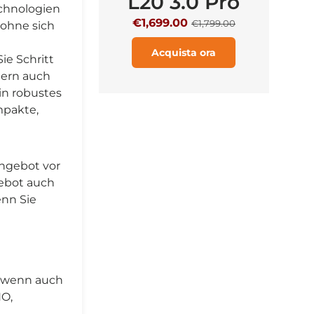
L20 3.0 Pro
echnologien
€1,699.00
€
€1,799.00
 ohne sich
Acquista ora
ie Schritt
dern auch
ein robustes
mpakte,
Angebot vor
gebot auch
enn Sie
, wenn auch
NO,