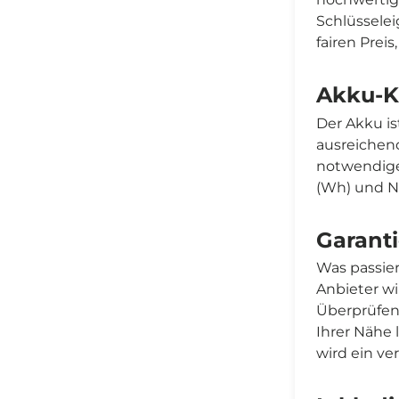
Schlüsselei
fairen Prei
Akku-K
Der Akku is
ausreichend
notwendige
(Wh) und 
Garant
Was passier
Anbieter w
Überprüfen 
Ihrer Nähe 
wird ein ve