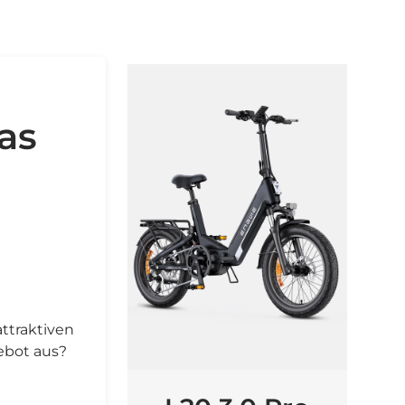
as
attraktiven
ebot aus?