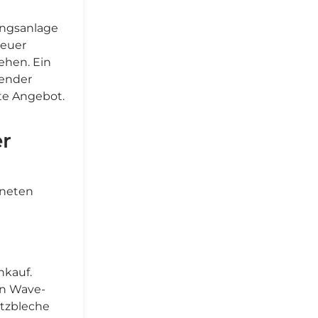
ungsanlage
teuer
ehen. Ein
sender
te Angebot.
er
gneten
nkauf.
ein Wave-
utzbleche