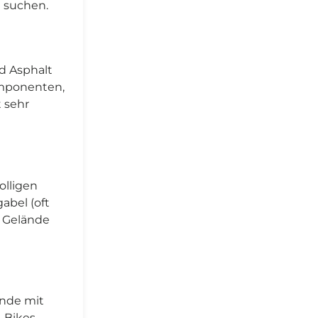
e suchen.
d Asphalt
Komponenten,
 sehr
olligen
abel (oft
m Gelände
sende mit
-Bikes