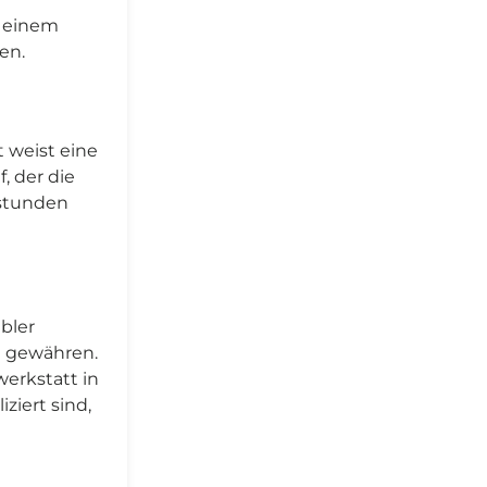
u einem
en.
t weist eine
, der die
tstunden
bler
e gewähren.
erkstatt in
ziert sind,