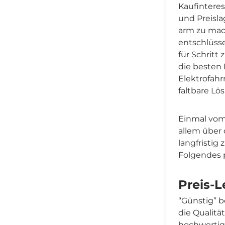
Kaufinteres
und Preisla
arm zu mach
entschlüsse
für Schritt
die besten 
Elektrofahr
faltbare Lö
Einmal vom
allem über
langfristig
Folgendes 
Preis-L
“Günstig” b
die Qualit
hochwertig