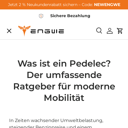
Jetzt 2 % Neukundenrabatt sichern – Code:
NEWENGWE
Vai al contenuto
Sichere Bezahlung
Menu
<tc>Ricerca<
Login
Car
City-Sale
E-Bikes
Was ist ein Pedelec?
Der umfassende
Zubehör
Ratgeber für moderne
Mobilität
Community
In Zeiten wachsender Umweltbelastung,
Support
steigender Benzinpreise und einem