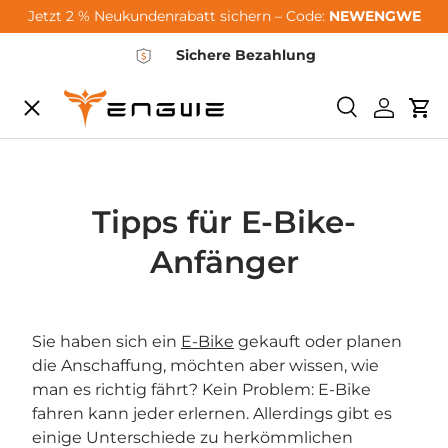
Jetzt 2 % Neukundenrabatt sichern – Code:
NEWENGWE
Vai al contenuto
Sichere Bezahlung
Menu
<tc>Ricerca<
Login
Car
City-Sale
E-Bikes
Tipps für E-Bike-
Anfänger
Zubehör
Sie haben sich ein
E-Bike
gekauft oder planen
Community
die Anschaffung, möchten aber wissen, wie
man es richtig fährt? Kein Problem: E-Bike
fahren kann jeder erlernen. Allerdings gibt es
Support
einige Unterschiede zu herkömmlichen