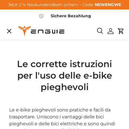
Jetzt 2 % Neukundenrabatt sichern – Code:
NEWENGWE
Vai al contenuto
Sichere Bezahlung
Menu
<tc>Ricerca<
Login
Car
City-Sale
E-Bikes
Le corrette istruzioni
per l'uso delle e-bike
Zubehör
pieghevoli
Community
Le e-bike pieghevoli sono pratiche e facili da
trasportare. Uniscono i vantaggi delle bici
Support
pieghevoli e delle bici elettriche e sono quindi